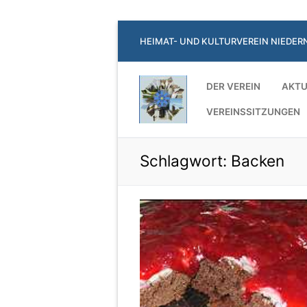
Zum
HEIMAT- UND KULTURVEREIN NIEDER
Inhalt
springen
DER VEREIN
AKTU
VEREINSSITZUNGEN
Schlagwort:
Backen