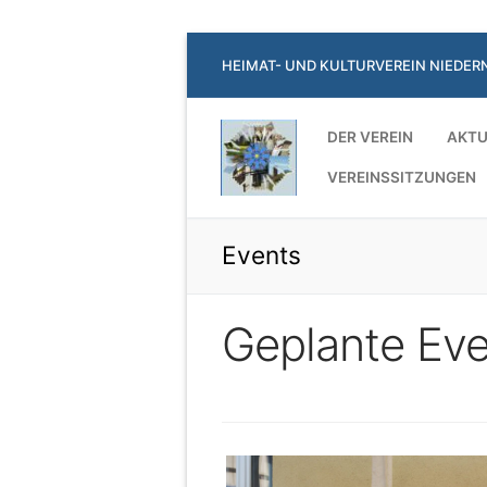
Zum
HEIMAT- UND KULTURVEREIN NIEDER
Inhalt
springen
DER VEREIN
AKTU
VEREINSSITZUNGEN
Events
Geplante Eve