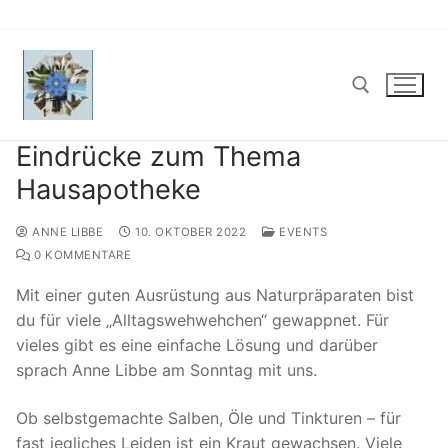
Zum
Inhalt
springen
Eindrücke zum Thema
Suchen nach:
Hausapotheke
ANNE LIBBE
10. OKTOBER 2022
EVENTS
0 KOMMENTARE
Mit einer guten Ausrüstung aus Naturpräparaten bist
du für viele „Alltagswehwehchen“ gewappnet. Für
vieles gibt es eine einfache Lösung und darüber
sprach Anne Libbe am Sonntag mit uns.
Ob selbstgemachte Salben, Öle und Tinkturen – für
fast jegliches Leiden ist ein Kraut gewachsen. Viele