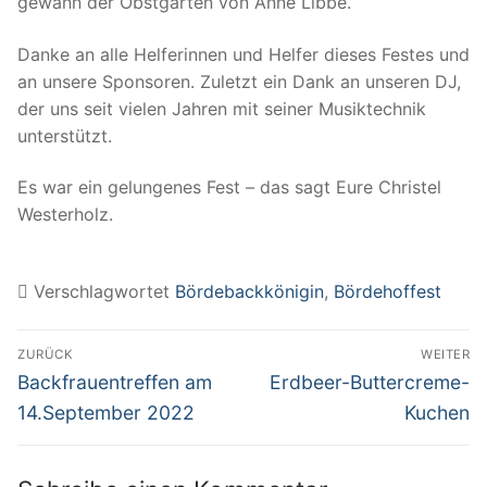
gewann der Obstgarten von Anne Libbe.
Danke an alle Helferinnen und Helfer dieses Festes und
an unsere Sponsoren. Zuletzt ein Dank an unseren DJ,
der uns seit vielen Jahren mit seiner Musiktechnik
unterstützt.
Es war ein gelungenes Fest – das sagt Eure Christel
Westerholz.
Verschlagwortet
Bördebackkönigin
,
Bördehoffest
Beitragsnavigation
ZURÜCK
WEITER
Vorheriger
Nächster
Backfrauentreffen am
Erdbeer-Buttercreme-
Beitrag:
Beitrag:
14.September 2022
Kuchen