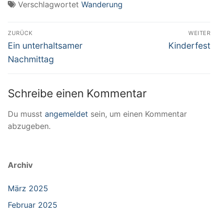
Verschlagwortet
Wanderung
Beitragsnavigation
ZURÜCK
WEITER
Vorheriger
Nächster
Ein unterhaltsamer
Kinderfest
Beitrag:
Beitrag:
Nachmittag
Schreibe einen Kommentar
Du musst
angemeldet
sein, um einen Kommentar
abzugeben.
Archiv
März 2025
Februar 2025