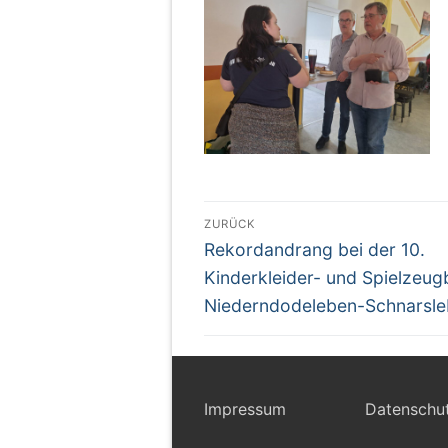
Beitragsnaviga
ZURÜCK
Vorheriger
Rekordandrang bei der 10.
Beitrag:
Kinderkleider- und Spielzeug
Niederndodeleben-Schnarsl
Impressum
Datenschu