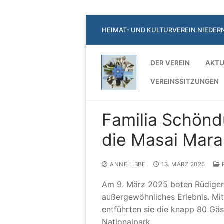
Zum
HEIMAT- UND KULTURVEREIN NIEDER
Inhalt
springen
DER VEREIN
AKTU
VEREINSSITZUNGEN
Familia Schönd
die Masai Mara
ANNE LIBBE
13. MÄRZ 2025
R
Am 9. März 2025 boten Rüdiger
außergewöhnliches Erlebnis. Mi
entführten sie die knapp 80 Gäs
Nationalpark.