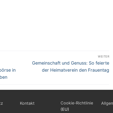
tion
WEITER
Nächster
Gemeinschaft und Genuss: So feierte
Beitrag:
börse in
der Heimatverein den Frauentag
eben
Cookie-Richtlinie
tz
Kontakt
Allge
(EU)