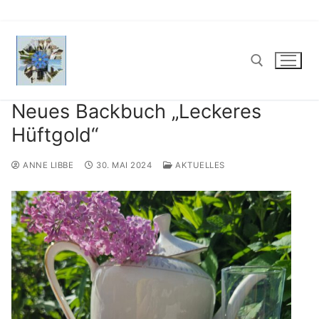
Zum
Inhalt
springen
Neues Backbuch „Leckeres
Suchen nach:
Hüftgold“
ANNE LIBBE
30. MAI 2024
AKTUELLES