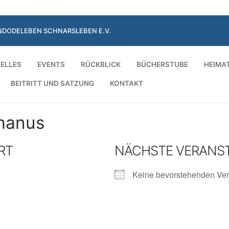
NDODELEBEN SCHNARSLEBEN E.V.
ELLES
EVENTS
RÜCKBLICK
BÜCHERSTUBE
HEIMA
BEITRITT UND SATZUNG
KONTAKT
Suchen nach:
phanus
RT
NÄCHSTE VERANS
Keine bevorstehenden Ver