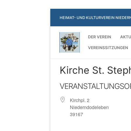
Zum
HEIMAT- UND KULTURVEREIN NIEDER
Inhalt
springen
DER VEREIN
AKTU
VEREINSSITZUNGEN
Kirche St. Ste
VERANSTALTUNGSO
Kirchpl. 2
Niederndodeleben
39167