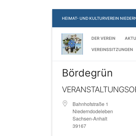
Zum
HEIMAT- UND KULTURVEREIN NIEDER
Inhalt
springen
DER VEREIN
AKTU
VEREINSSITZUNGEN
Bördegrün
VERANSTALTUNGSO
Bahnhofstraße 1
Niederndodeleben
Sachsen-Anhalt
39167