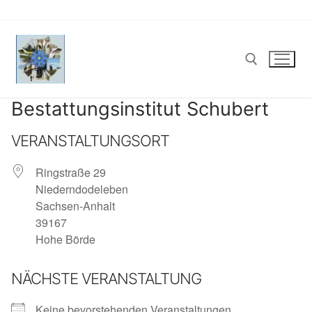
Zum
Inhalt
springen
Bestattungsinstitut Schubert
Suchen nach:
VERANSTALTUNGSORT
Ringstraße 29
Niederndodeleben
Sachsen-Anhalt
39167
Hohe Börde
NÄCHSTE VERANSTALTUNG
Keine bevorstehenden Veranstaltungen