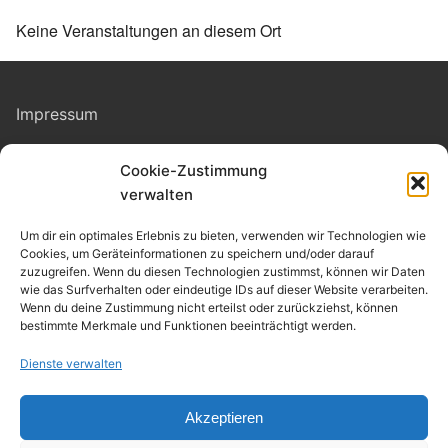
Keine Veranstaltungen an diesem Ort
Impressum
Cookie-Zustimmung
Datenschutz
verwalten
Kontakt
Um dir ein optimales Erlebnis zu bieten, verwenden wir Technologien wie
Cookies, um Geräteinformationen zu speichern und/oder darauf
zuzugreifen. Wenn du diesen Technologien zustimmst, können wir Daten
Cookie-Richtlinie
(EU)
wie das Surfverhalten oder eindeutige IDs auf dieser Website verarbeiten.
Wenn du deine Zustimmung nicht erteilst oder zurückziehst, können
bestimmte Merkmale und Funktionen beeinträchtigt werden.
Allgemeine Geschäftsbedingungen
Dienste verwalten
Akzeptieren
Copyright © 2026 Heimat- und Kulturverein Niederndodeleben